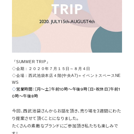
『SUMMER TRIP』
◇会期：２０２０年７月１５日～８月４日
◇会場：西武池袋本店４階(中央A7)＝
イベントスペースNE
WS
◇
営業時間：［月～土］午前
10
時～
午後
9
時［日・祝休日］午前
1
0
時～午後
8
時
今回、西武池袋さんからお話を頂き、売り場を3週間にわた
り提案させて頂くことになりました。
たくさんの素敵なブランドにご参加頂き私たちも楽しみで
す！