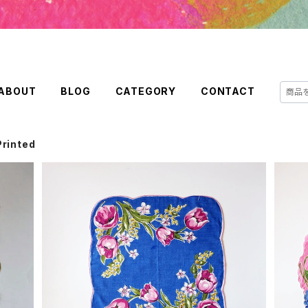
ABOUT
BLOG
CATEGORY
CONTACT
Printed
SOLD OUT
01・ヴ
Vintage Printed Handkerchief 002・ヴ
Vin
.A
ィンテージ プリントハンカチ 002 U.S.A
ィ
¥2,000