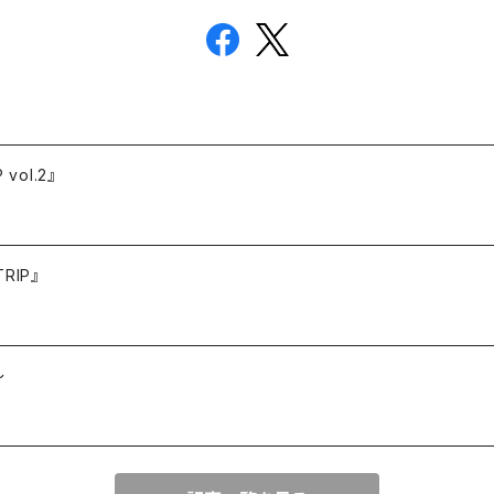
vol.2』
RIP』
～