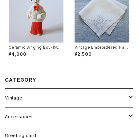
Ceramic Singing Boy・陶器
Vintage Embroidered Han
の聖歌隊の少年 U.S.A
dkerchief 002・ヴィンテージ
¥4,000
¥2,500
刺繍ハンカチ 002 U.S.A
CATEGORY
Vintage
Glass
Accessories
Tableware
Earrings
Greeting card