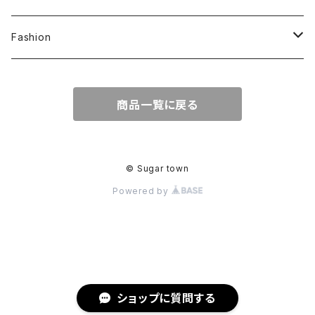
Handkerchief
Necklace
Fashion
Printed
Napkin
Brooch
T-Shirt
商品一覧に戻る
Embroidered
Toy
Tote bag
Characters
© Sugar town
Powered by
Other
ショップに質問する