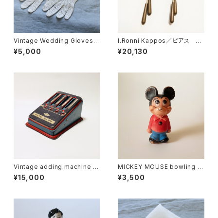
Vintage Wedding Gloves・
I.Ronni Kappos／ピアス Br
ウェディング グローブ U.S.A
onze
¥5,000
¥20,130
Vintage adding machine ・
MICKEY MOUSE bowling pi
ヴィンテージ ブリキ 加算機 U.
n figure ・ミッキーマウス ボー
¥15,000
¥3,500
S.A
リングピン U.S.A