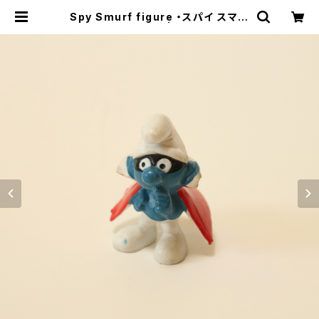
Spy Smurf figure ・スパイ スマー
フ フィギア U.S.A | Sugar town