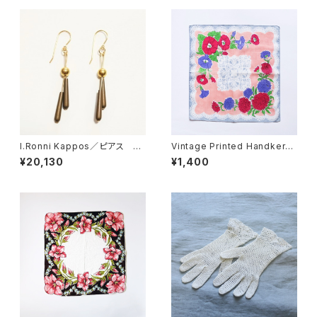
I.Ronni Kappos／ピアス Br
Vintage Printed Handkerch
onze
ief 013・ヴィンテージ プリント
¥20,130
¥1,400
ハンカチ 013 U.S.A