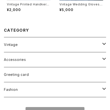
Vintage Printed Handkerch
Vintage Wedding Gloves・
ief 009・ヴィンテージ プリント
ウェディング グローブ U.S.A
¥2,000
¥5,000
ハンカチ 009 U.S.A
CATEGORY
Vintage
Glass
Accessories
Tableware
Earrings
Greeting card
Handkerchief
Necklace
Fashion
Printed
Napkin
Brooch
T-Shirt