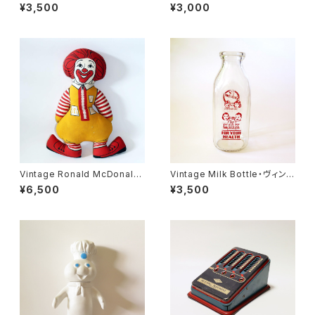
n figure ・ミッキーマウス ボー
のボーリングボーイ U.S.A
¥3,500
¥3,000
リングピン U.S.A
Vintage Ronald McDonald
Vintage Milk Bottle・ヴィンテ
pillow doll・ヴィンテージ ドナ
ージ ミルクボトル U.S.A
¥6,500
¥3,500
ルドマクドナルド ぬいぐるみ U.
S.A