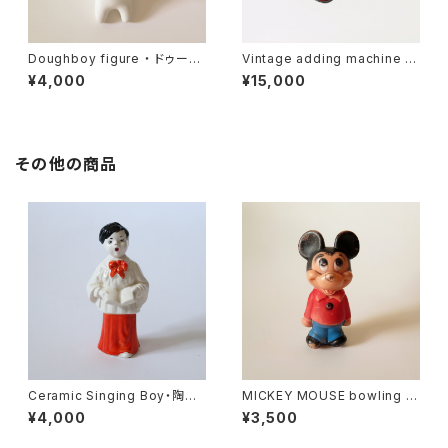
Doughboy figure ・ ドゥーボ
Vintage adding machine ・
ーイ フィギア U.S.A
ヴィンテージ ブリキ 加算機 U.
¥4,000
¥15,000
S.A
その他の商品
Ceramic Singing Boy・陶器
MICKEY MOUSE bowling pi
の聖歌隊の少年 U.S.A
n figure ・ミッキーマウス ボー
¥4,000
¥3,500
リングピン U.S.A