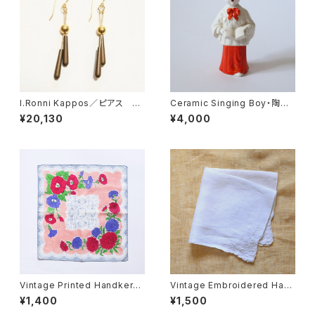
I.Ronni Kappos／ピアス Br
Ceramic Singing Boy・陶器
onze
の聖歌隊の少年 U.S.A
¥20,130
¥4,000
Vintage Printed Handkerch
Vintage Embroidered Han
ief 013・ヴィンテージ プリント
dkerchief 009・ヴィンテージ
¥1,400
¥1,500
ハンカチ 013 U.S.A
刺繍ハンカチ 009 U.S.A