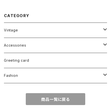
CATEGORY
Vintage
Glass
Accessories
Tableware
Earrings
Greeting card
Handkerchief
Necklace
Fashion
Printed
Napkin
Brooch
T-Shirt
商品一覧に戻る
Embroidered
Toy
Tote bag